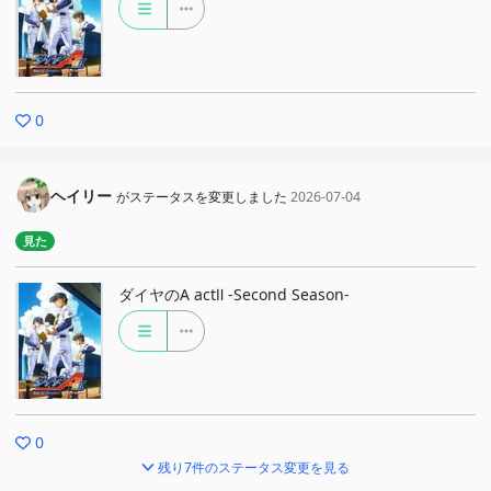
0
ヘイリー
がステータスを変更しました
2026-07-04
見た
ダイヤのA actⅡ -Second Season-
0
残り7件のステータス変更を見る