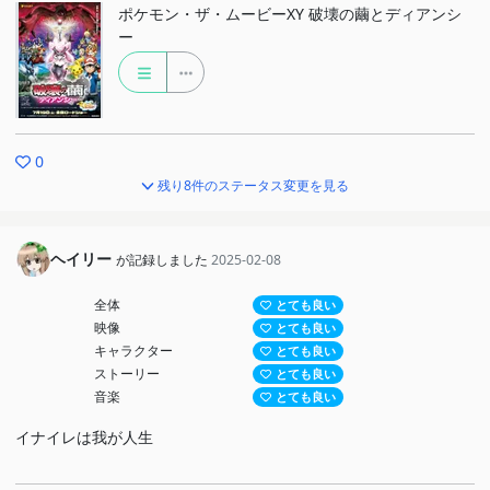
ポケモン・ザ・ムービーXY 破壊の繭とディアンシ
ー
0
残り8件のステータス変更を見る
ヘイリー
が記録しました
2025-02-08
全体
とても良い
映像
とても良い
キャラクター
とても良い
ストーリー
とても良い
音楽
とても良い
イナイレは我が人生