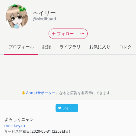
ヘイリー
@sindibaad
フォロー
プロフィール
記録
ライブラリ
お気に入り
コレクシ
Annictサポーター
になると広告を非表示にできます。
ツイート
よろしくニャン
misskey.io
サービス開始日: 2020-05-31 (2258日目)