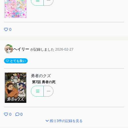
0
ヘイリー
が記録しました
2026-02-27
とても良い
勇者のクズ
第7話
勇者の死
0
0
残り3件の記録を見る