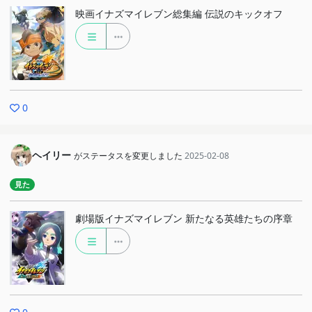
映画イナズマイレブン総集編 伝説のキックオフ
0
ヘイリー
がステータスを変更しました
2025-02-08
見た
劇場版イナズマイレブン 新たなる英雄たちの序章