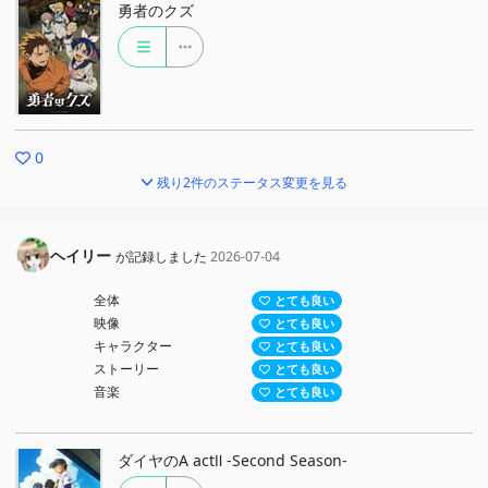
勇者のクズ
0
残り2件のステータス変更を見る
ヘイリー
が記録しました
2026-07-04
全体
とても良い
映像
とても良い
キャラクター
とても良い
ストーリー
とても良い
音楽
とても良い
ダイヤのA actⅡ -Second Season-