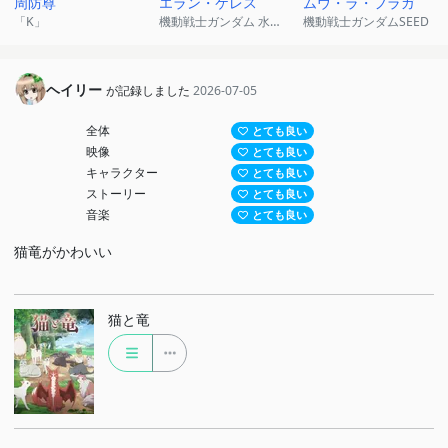
周防尊
エラン・ケレス
ムウ・ラ・フラガ
「K」
機動戦士ガンダム 水星の魔女
機動戦士ガンダムSEED
ヘイリー
が記録しました
2026-07-05
全体
とても良い
映像
とても良い
キャラクター
とても良い
ストーリー
とても良い
音楽
とても良い
猫竜がかわいい
猫と竜