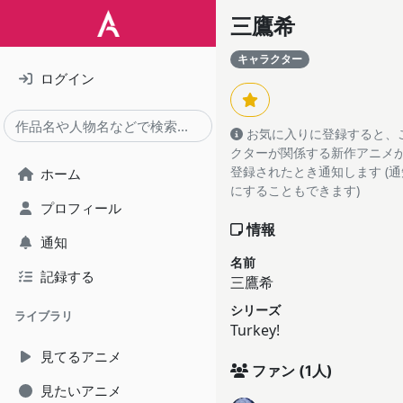
三鷹希
キャラクター
ログイン
お気に入りに登録すると、
クターが関係する新作アニメがA
登録されたとき通知します (
ホーム
にすることもできます)
プロフィール
情報
通知
名前
記録する
三鷹希
シリーズ
ライブラリ
Turkey!
見てるアニメ
ファン
(1人)
見たいアニメ