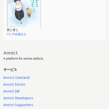
雨と君と
CV:
戸谷菊之介
Annict
A platform for anime addicts.
サービス
Annict Userland
Annict Forum
Annict DB
Annict Developers
Annict Supporters