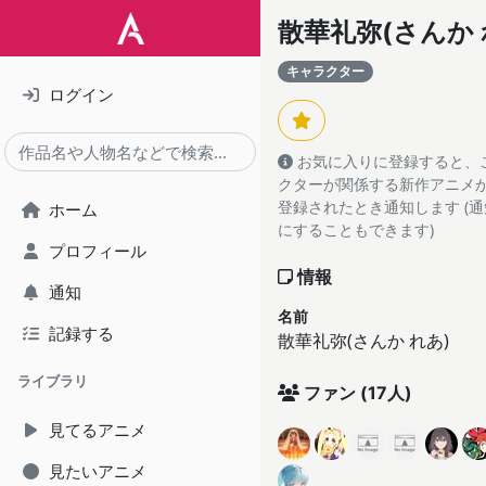
散華礼弥(さんか 
キャラクター
ログイン
お気に入りに登録すると、
クターが関係する新作アニメがA
登録されたとき通知します (
ホーム
にすることもできます)
プロフィール
情報
通知
名前
記録する
散華礼弥(さんか れあ)
ライブラリ
ファン
(17人)
見てるアニメ
見たいアニメ