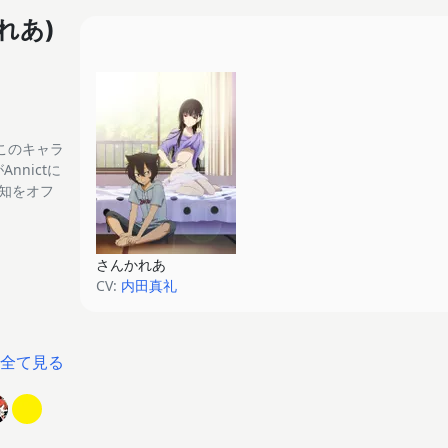
れあ)
このキャラ
nnictに
通知をオフ
さんかれあ
CV:
内田真礼
全て見る