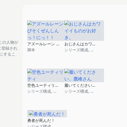
この人物が
アズールレーン びそくぜんしんっ！にっ！！
おじさんはカワイイものがお好き。
tに登録され
脚本
シリーズ構成, 脚本
フにするこ
空色ユーティリティ
履いてください、鷹峰さん
シリーズ構成, 脚本
シリーズ構成, 脚本
勇者が死んだ！
シリーズ構成