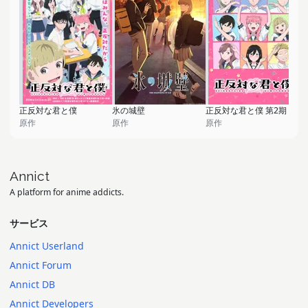
正反対な君と僕
氷の城壁
正反対な君と僕 第2期
原作
原作
原作
Annict
A platform for anime addicts.
サービス
Annict Userland
Annict Forum
Annict DB
Annict Developers