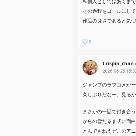
私個人としてはあくまで
その過程をゴールにして
作品の良さであると気づ
平が一番自分にとっては
0
ってすごく変わってしま
12話見ていてもあった
Crispin_chan
2026-06-25 15:3
人間模様についてとにか
ったものの、俺はこの作
ジャンプのラブコメかー
ます、すごく良いことで
久しぶりだなー、見るか
舐めた口聞きやがるバカ
まさかの一話で付き合う
からの雪だるま式に面白
2期も期待
とんでもねえぜこのアニ