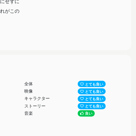
にせずに
れがこの
の持ち味
うのは
こともあ
覚えてい
全体
とても良い
映像
とても良い
キャラクター
とても良い
ストーリー
とても良い
音楽
良い