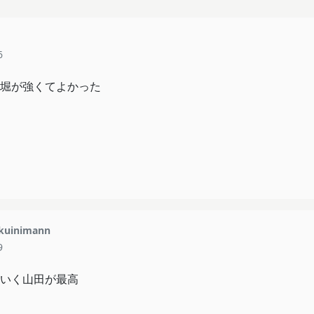
6
堀が強くてよかった
kuinimann
9
いく山田が最高