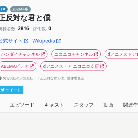
TV
2026年冬
正反対な君と僕
2816
0
視聴者数:
評価数:
公式サイト
Wikipedia
バンダイチャンネル
ニコニコチャンネル
dアニメストア
ABEMAビデオ
dアニメストア ニコニコ支店
阿賀沢紅茶／集英社・「正反対な君と僕」製作委員会
ツイート
エピソード
キャスト
スタッフ
動画
関連作