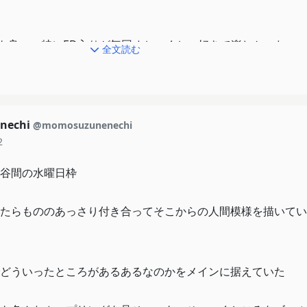
Dも良い、特にED入りが毎回めちゃくちゃ好きで楽しかった
全文読む
nechi
@momosuzunenechi
2
谷間の水曜日枠
たらもののあっさり付き合ってそこからの人間模様を描いてい
どういったところがあるあるなのかをメインに据えていた