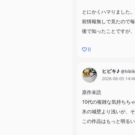
OPEDともに良い曲と
とにかくハマりました。
前情報無しで見たので毎
5点中4.5点
後で知ったことですが、
★★★★☆
だから良い意味でジャン
0
2026/04/08 22:30
ラブコメは付き合ってか
この作品は付き合ってか
ヒビキ♪
@hibik
した展開が少なく、ちゃ
2026-06-05 14:4
見ていてすがすがしい気
原作未読
勿論、このどぎまぎ、ジ
10代の複雑な気持ちち
それが良いのだから。
氷の城壁より浅いが、そ
そしてその役目は主人公
この作品はもっと明るい
ヘアピンをたくさん付け
る西さんがなんとも愛お