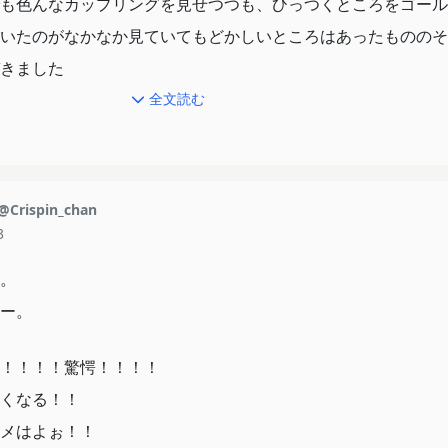
も色んなカップリングを見せつつも、ひっつくところをゴール
いたのがなかなか見ていてもどかしいところはあったもののそ
きました
全文読む
大きい存在でしたね、あのキャラがいるかいないかでこの作品
うと思っていて、そこが足りていたからこその引き締まりとい
@Crispin_chan
3
くリアリティ重視なこともあって違国日記と一緒に批判される
品たちが冬に同時に二つも出てきてくれたことに非常に興奮を
。
す。
ー。
どもに少しはこれを封じ込んでやってくれ
！！！！驚愕！！！！
くなる！！
メはよぉ！！