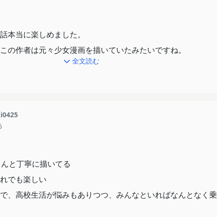
演出で気合を入れた作品であることは一目瞭然
話本当に楽しめました。
この作者は元々少女漫画を描いていたみたいですね。
全文読む
プのラブコメっぽくなかったのかーと納得感。
らは蛇足、さっさと終わらせろなんて意見もありますが、
ら少しずつ歩み寄る作品であることから、ラブコメの定番的な
i0425
んと思いを伝えてくれる。
6
分だぜ。
リジリした展開も好きですよ。
ゃんと丁寧に描いてる
れでも楽しい
カップルではなく、途中からフォーカスされる西さんなわけで
で、高校生活が悩みもありつつ、みんなといればなんとなく乗
ちゃうところとか「もう見てらんない！」と思いましたが、そ
しい。