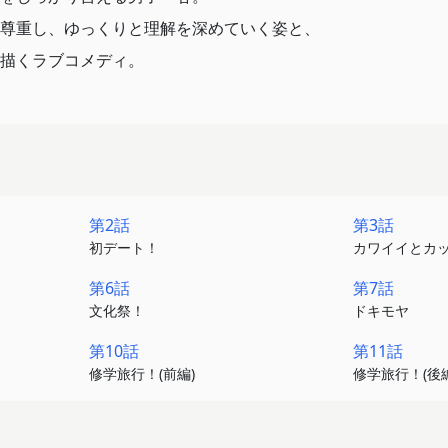
尊重し、ゆっくりと理解を深めていく姿と、
描くラブコメディ。
第2話
第3話
初デート！
カワイイとカ
第6話
第7話
文化祭！
ドキモヤ
第10話
第11話
修学旅行！(前編)
修学旅行！(後編