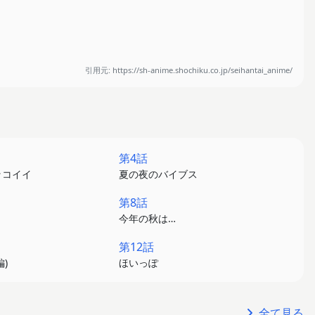
引用元: https://sh-anime.shochiku.co.jp/seihantai_anime/
第4話
ッコイイ
夏の夜のバイブス
第8話
今年の秋は…
第12話
)
ほいっぽ
全て見る