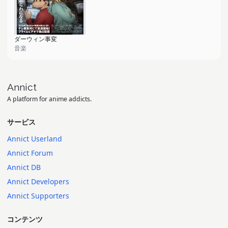
ダーウィン事変
音楽
Annict
A platform for anime addicts.
サービス
Annict Userland
Annict Forum
Annict DB
Annict Developers
Annict Supporters
コンテンツ