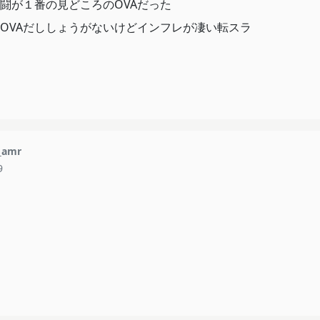
闘が１番の見どころのOVAだった
OVAだししょうがないけどインフレが凄い転スラ
_amr
9