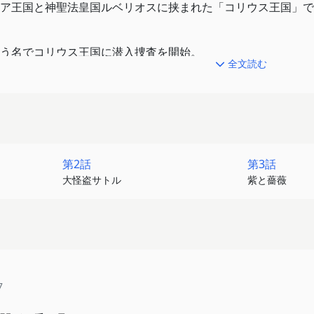
ア王国と神聖法皇国ルベリオスに挟まれた「コリウス王国」で
う名でコリウス王国に潜入捜査を開始。
全文読む
継承争いに留まらず、悪魔や吸血鬼の思惑も絡み合い、混迷を
第2話
第3話
大怪盗サトル
紫と薔薇
7