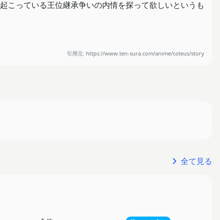
起こっている王位継承争いの内情を探って欲しいというも
極めていくーー！
引用元: https://www.ten-sura.com/anime/coleus/story
全て見る