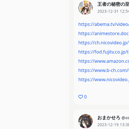
王者の秘密の
2023-12-31 12:5
https://abema.tv/video/
https://animestore.do
https://ch.nicovideo.jp
https://fod.fujitv.co.jp/
https://www.amazon.c
https://www.b-ch.com/t
https://www.nicovideo.
0
おまかせろ
@o
2023-12-19 13:3