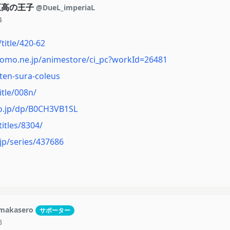
至高の王子
@DueL_imperiaL
4
title/420-62
como.ne.jp/animestore/ci_pc?workId=26481
/ten-sura-coleus
title/008n/
o.jp/dp/B0CH3VB1SL
itles/8304/
jp/series/437686
makasero
サポーター
8