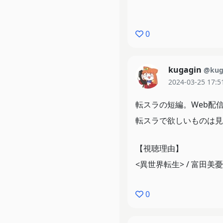
0
kugagin
@kug
2024-03-25 17:5
転スラの短編。Web配
転スラで欲しいものは見
【視聴理由】
<異世界転生> / 富田美憂
0