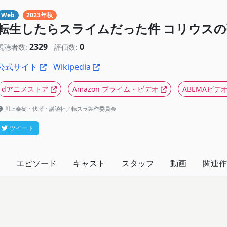
Web
2023年秋
転生したらスライムだった件 コリウスの
2329
0
視聴者数:
評価数:
公式サイト
Wikipedia
dアニメストア
Amazon プライム・ビデオ
ABEMAビデ
川上泰樹・伏瀬・講談社／転スラ製作委員会
ツイート
エピソード
キャスト
スタッフ
動画
関連作