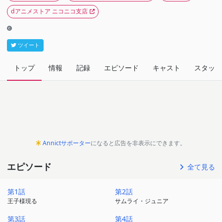
dアニメストア ニコニコ支店
ツイート
トップ
情報
記録
エピソード
キャスト
スタッフ
Annictサポーター
になると広告を非表示にできます。
エピソード
全て見る
第1話
第2話
王子様現る
サムライ・ジュニア
第3話
第4話