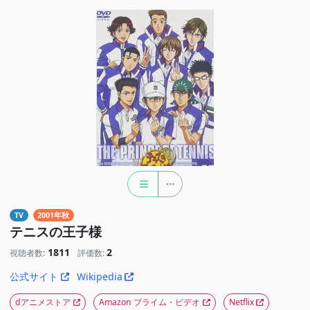
TV
2001年秋
テニスの王子様
1811
2
視聴者数:
評価数:
公式サイト
Wikipedia
dアニメストア
Amazon プライム・ビデオ
Netflix