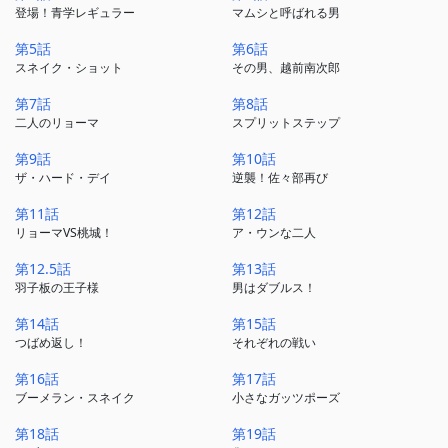
登場！青学レギュラー
マムシと呼ばれる男
第5話
第6話
スネイク・ショット
その男、越前南次郎
第7話
第8話
二人のリョーマ
スプリットステップ
第9話
第10話
ザ・ハード・デイ
逆襲！佐々部再び
第11話
第12話
リョーマVS桃城！
ア・ウンな二人
第12.5話
第13話
羽子板の王子様
男はダブルス！
第14話
第15話
つばめ返し！
それぞれの戦い
第16話
第17話
ブーメラン・スネイク
小さなガッツポーズ
第18話
第19話