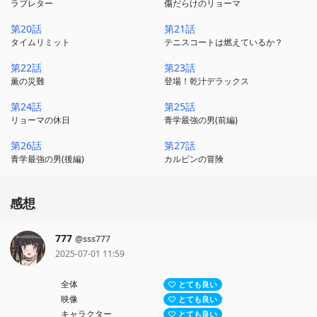
ラブレター
傷だらけのリョーマ
第20話
第21話
タイムリミット
テニスコートは燃えているか？
第22話
第23話
薫の災難
登場！乾汁デラックス
第24話
第25話
リョーマの休日
青学最強の男(前編)
第26話
第27話
青学最強の男(後編)
カルピンの冒険
感想
777
@sss777
2025-07-01 11:59
全体
とても良い
映像
とても良い
キャラクター
とても良い