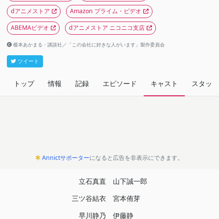
dアニメストア
Amazon プライム・ビデオ
ABEMAビデオ
dアニメストア ニコニコ支店
榎本あかまる・講談社／「この会社に好きな人がいます」製作委員会
ツイート
トップ
情報
記録
エピソード
キャスト
スタッフ
Annictサポーター
になると広告を非表示にできます。
立石真直
山下誠一郎
三ツ谷結衣
宮本侑芽
早川静乃
伊藤静