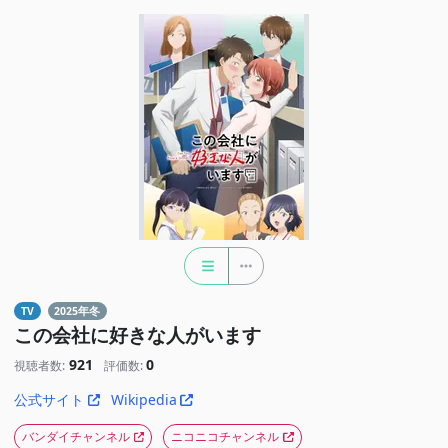
TV
2025年冬
この会社に好きな人がいます
921
0
視聴者数:
評価数:
公式サイト
Wikipedia
バンダイチャンネル
ニコニコチャンネル