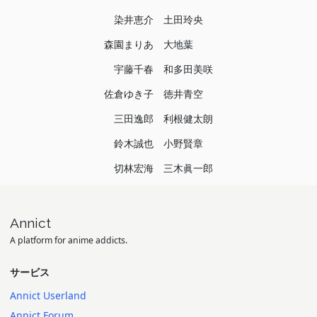
染井恵介
土田玲央
森園まりあ
大地葉
宇藤千春
和多田美咲
佐倉ゆき子
徳井青空
三田逸郎
利根健太朗
鈴木誠也
小野賢章
切林宏海
三木眞一郎
Annict
A platform for anime addicts.
サービス
Annict Userland
Annict Forum