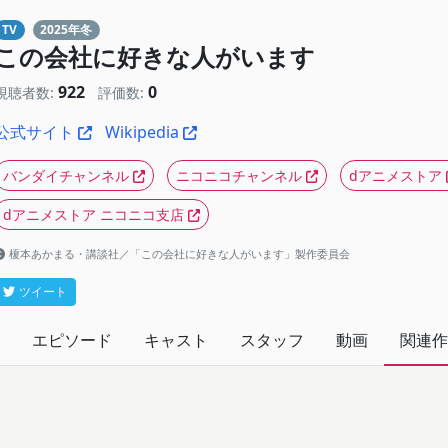
TV
2025年冬
この会社に好きな人がいます
922
0
視聴者数:
評価数:
公式サイト
Wikipedia
バンダイチャンネル
ニコニコチャンネル
dアニメストア
dアニメストア ニコニコ支店
榎本あかまる・講談社／「この会社に好きな人がいます」製作委員会
ツイート
エピソード
キャスト
スタッフ
動画
関連作