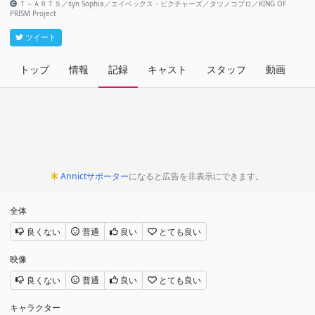
Ｔ－ＡＲＴＳ／syn Sophia／エイベックス・ピクチャーズ／タツノコプロ／KING OF
PRISM Project
ツイート
トップ
情報
記録
キャスト
スタッフ
動画
関
Annictサポーター
になると広告を非表示にできます。
全体
良くない
普通
良い
とても良い
映像
良くない
普通
良い
とても良い
キャラクター