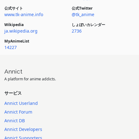
公式サイト
公式Twitter
www.tk-anime.info
@tk_anime
Wikipedia
しょぼいカレンダー
ja.wikipedia.org
2736
MyAnimeList
14227
Annict
A platform for anime addicts.
サービス
Annict Userland
Annict Forum
Annict DB
Annict Developers
Annict Supporters