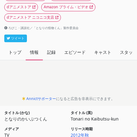
dアニメストア
Amazon プライム・ビデオ
dアニメストア ニコニコ支店
ろびこ・講談社／「となりの怪物くん」製作委員会
ツイート
トップ
情報
記録
エピソード
キャスト
スタッフ
Annictサポーター
になると広告を非表示にできます。
タイトル (かな)
タイトル (英)
となりのかいぶつくん
Tonari no Kaibutsu-kun
メディア
リリース時期
TV
2012年秋