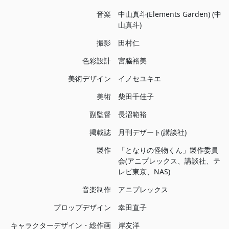
音楽
中山真斗(Elements Garden) (中
山真斗)
撮影
田村仁
色彩設計
宮脇裕美
美術デザイン
イノセユキエ
美術
柴田千佳子
副監督
長沼範裕
掲載誌
月刊デザート(講談社)
製作
「となりの怪物くん」製作委員
会(アニプレックス、講談社、テ
レビ東京、NAS)
音楽制作
アニプレックス
プロップデザイン
幸田直子
キャラクターデザイン・総作画
岸友洋