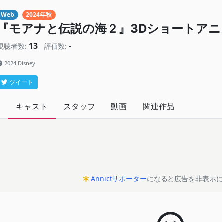
Web
2024年秋
『モアナと伝説の海２』3Dショートアニ
13
-
視聴者数:
評価数:
2024 Disney
ツイート
キャスト
スタッフ
動画
関連作品
Annictサポーター
になると広告を非表示