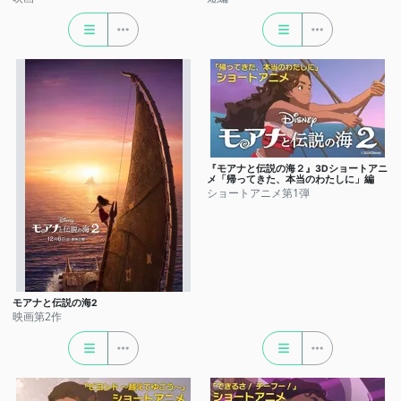
『モアナと伝説の海２』3Dショートアニ
メ「帰ってきた、本当のわたしに」編
ショートアニメ第1弾
モアナと伝説の海2
映画第2作