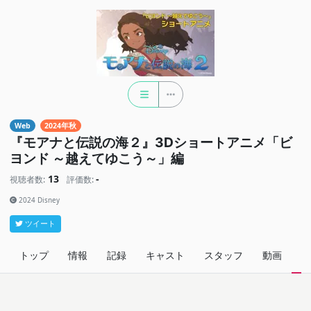
Web
2024年秋
『モアナと伝説の海２』3Dショートアニメ「ビ
ヨンド ～越えてゆこう～」編
13
-
視聴者数:
評価数:
2024 Disney
ツイート
トップ
情報
記録
キャスト
スタッフ
動画
関