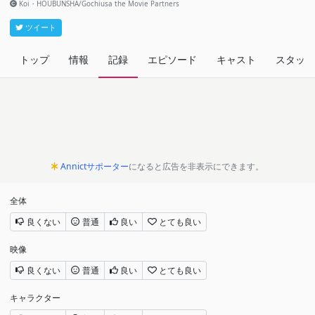
Koi・HOUBUNSHA/Gochiusa the Movie Partners
ツイート
トップ
情報
記録
エピソード
キャスト
スタッフ
Annictサポーター
になると広告を非表示にできます。
全体
良くない
普通
良い
とても良い
映像
良くない
普通
良い
とても良い
キャラクター