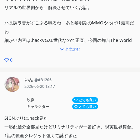
リアルの世界側から、解決させていくお話。
ハ長調ラ音がすこぶる鳴るね あと黎明期のMMOやっぱり最高だ
わ
細かい内容は.hack//G.U.世代なので正直、今回の舞台The World
R:1はあんまりピンこなかった。
全文読む
0
終わりは徳岡純一郎がリア充で裏山けしからん
いん
@AB1205
2026-06-20 13:17
映像
とても良い
キャラクター
とても良い
SIGNぶりに.hack見た
一応配信分全部見たけどリミナリティが一番好き、現実世界舞台。
1話の原画クレジット強くて謎すぎた