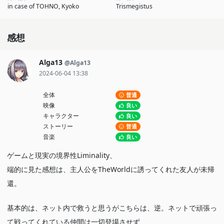
in case of TOHNO, Kyoko
Trismegistus
感想
Alga13
@Alga13
2024-06-04 13:38
全体
普通
映像
良い
キャラクター
良い
ストーリー
普通
音楽
良い
ゲームと現実の境界性Liminality、
端的に見た感想は、主人公をTheWorldに誘ってくれた友人が未帰
還。
基本的は、ネット内で救うと思うがこちらは、逆。ネットで頑張っ
て戦ってくれている仲間は一切登場させず、