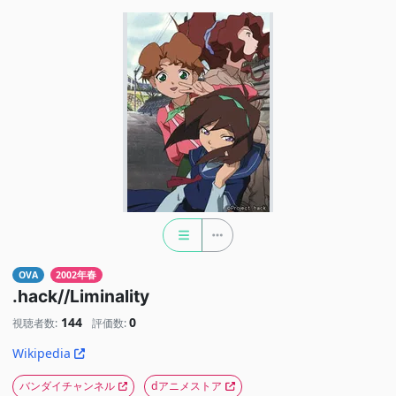
OVA
2002年春
.hack//Liminality
144
0
視聴者数:
評価数:
Wikipedia
バンダイチャンネル
dアニメストア