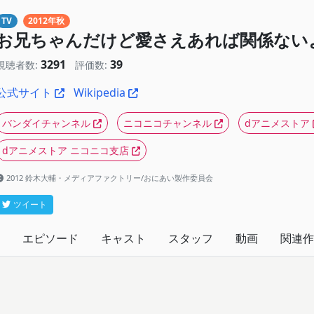
TV
2012年秋
お兄ちゃんだけど愛さえあれば関係ない
3291
39
視聴者数:
評価数:
公式サイト
Wikipedia
バンダイチャンネル
ニコニコチャンネル
dアニメストア
dアニメストア ニコニコ支店
2012 鈴木大輔・メディアファクトリー/おにあい製作委員会
ツイート
エピソード
キャスト
スタッフ
動画
関連作