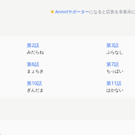
Annictサポーター
になると広告を非表示
第2話
第3話
みだらね
ぶらなし
第6話
第7話
まょちき
ちっぱい
第10話
第11話
ぎんだま
はかない