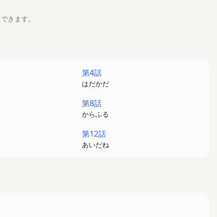
にできます。
第4話
はだかだ
第8話
からふる
第12話
あいだね