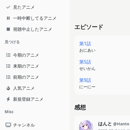
見たアニメ
一時中断してるアニメ
エピソード
視聴中止したアニメ
見つける
第1話
おにあい
今期のアニメ
第5話
来期のアニメ
せいかん
前期のアニメ
第9話
にーにー
人気アニメ
新規登録アニメ
感想
Misc
はんと
@Hanto
チャンネル