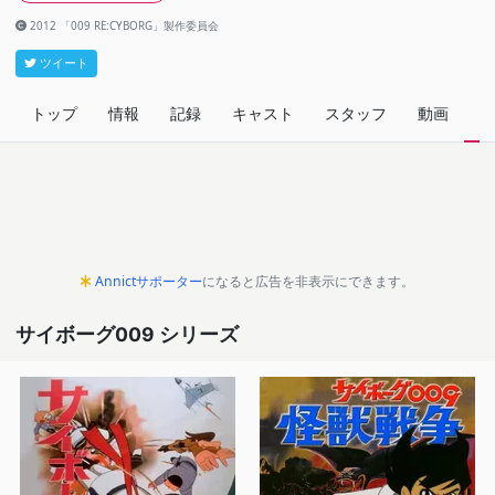
2012 「009 RE:CYBORG」製作委員会
ツイート
トップ
情報
記録
キャスト
スタッフ
動画
関
Annictサポーター
になると広告を非表示にできます。
サイボーグ009 シリーズ