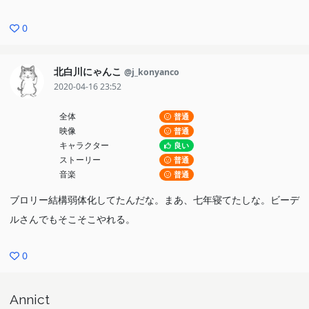
0
北白川にゃんこ
@j_konyanco
2020-04-16 23:52
全体
普通
映像
普通
キャラクター
良い
ストーリー
普通
音楽
普通
ブロリー結構弱体化してたんだな。まあ、七年寝てたしな。ビーデ
ルさんでもそこそこやれる。
0
Annict