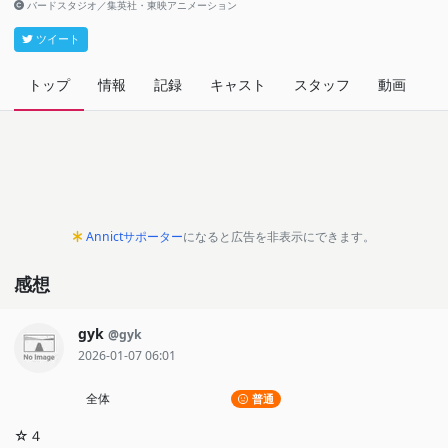
バードスタジオ／集英社・東映アニメーション
ツイート
トップ
情報
記録
キャスト
スタッフ
動画
関
Annictサポーター
になると広告を非表示にできます。
感想
gyk
@gyk
2026-01-07 06:01
全体
普通
☆４