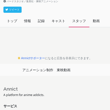
バードスタジオ／集英社・東映アニメーション
ツイート
トップ
情報
記録
キャスト
スタッフ
動画
関
Annictサポーター
になると広告を非表示にできます。
アニメーション制作
東映動画
Annict
A platform for anime addicts.
サービス