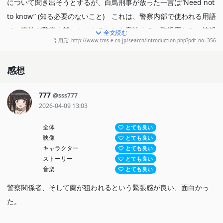
について聞き出そうとするが、白鳥刑事が放った一言は“Need not
to know” (知る必要のないこと) これは、警察内部で使われる用語
で、事件が警察内部にかかわることを意味する。警視庁からの情報
全文読む
引用元: http://www.tms-e.co.jp/search/introduction.php?pdt_no=356
がない中、遂には蘭の命までもが狙われる！ショックのあまり、記
憶を失った蘭をコナンは守りきれるのか・・・。
感想
777
@sss777
2026-04-09 13:03
全体
とても良い
映像
とても良い
キャラクター
とても良い
ストーリー
とても良い
音楽
とても良い
警察関係者、そして蘭が狙われるという緊張感が良い、面白かっ
た。