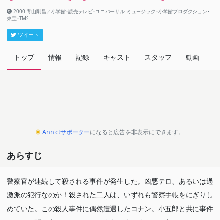
2000 青山剛昌／小学館･読売テレビ･ユニバーサル ミュージック･小学館プロダクション･
東宝･TMS
ツイート
トップ
情報
記録
キャスト
スタッフ
動画
関
Annictサポーター
になると広告を非表示にできます。
あらすじ
警察官が連続して殺される事件が発生した。凶悪テロ、あるいは過
激派の犯行なのか！殺された二人は、いずれも警察手帳をにぎりし
めていた。この殺人事件に偶然遭遇したコナン。小五郎と共に事件