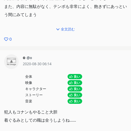
また、内容に無駄がなく、テンポも非常によく、飽きずにあっとい
う間にみてしまう
そして、トロピカルランドの中を余すところなくみれ、今までのシ
全文読む
リーズのファンもかなり楽しめる
0
人気になりやすい警視庁のキャラが絡んでくるストーリーで、絶え
ο
@o
ず蘭が命を狙われ、
2020-08-30 06:14
コナンが蘭に尽くすところがみられ、ラブロマンス要素も満載で大
満足できる
全体
良い
映像
良い
キャラクター
良い
ストーリー
良い
音楽
良い
犯人もコナンもやること大胆
着ぐるみとしての職は全うしようね……