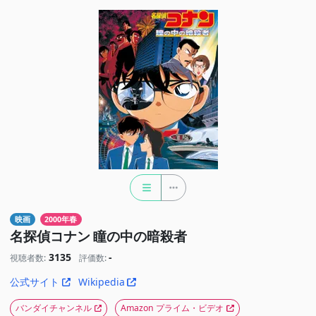
映画
2000年春
名探偵コナン 瞳の中の暗殺者
3135
-
視聴者数:
評価数:
公式サイト
Wikipedia
バンダイチャンネル
Amazon プライム・ビデオ