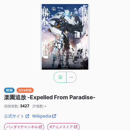
映画
2014年秋
楽園追放 -Expelled From Paradise-
3427
-
視聴者数:
評価数:
公式サイト
Wikipedia
バンダイチャンネル
dアニメストア