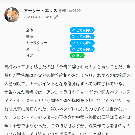
アーサー・エリス
@AEliss0609
2020-04-17 14:31
全体
とても良い
映像
とても良い
キャラクター
とても良い
ストーリー
とても良い
音楽
良い
見終わってまず感じたのは「予告に騙された！」と言うことだ。当
然だが予告編はかなりの情報統制がされており、わかるのは物語の
大筋程度で、キーポイントとなる部分はすべて隠匿されている。
予告を見た時点では「アンジェラほかディーヴァの勢力vsフロンテ
ィア・セッター」という物語全体の構図を予想していたのだが、そ
れは見事に裏切られた。深いネタバレになるので多くは書かない
が、フロンティアセッターの正体含む中盤～終盤の展開は見る前は
全く予想できなかった。この辺りはさすが、過去作でも驚きのギミ
ックを脚本に盛り込んできた虚淵氏らしいな、と感じた。