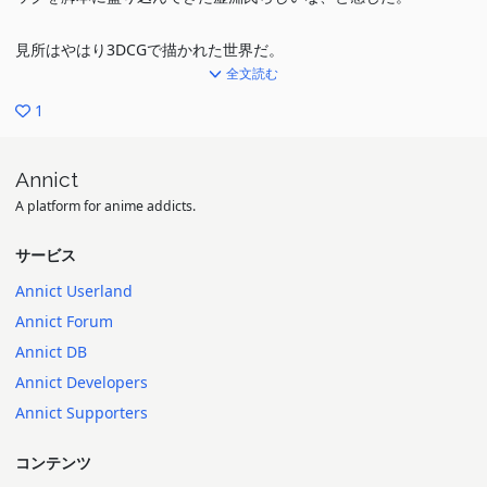
見所はやはり3DCGで描かれた世界だ。
全文読む
「蒼き鋼のアルペジオ」「聖闘士星矢LoS」など日本でも3DCG主
体のアニメが普及してきたが、本作もそれらに勝るとも劣らないハ
1
イクオリティを実現している。
特に感動したのがキャラクターの描写だ。様々な部分で見られる人
Annict
間らしい所作、コロコロ変わるアンジェラの表情、しなやかな格闘
A platform for anime addicts.
シーンなど、CG特有の「硬さ」を感じさせない動きが素晴らし
サービス
い。アルペジオと同じく、2次元的キャラの「らしさ」を3Dに落と
Annict Userland
しこんでいる。
Annict Forum
トランジスタグラマーなアンジェラは多彩な表情もあって可愛く、
Annict DB
そしてエロい（重要）。しかも戦闘外骨格アーハンのコックピット
Annict Developers
はバイクの座席のような構造なので、乳揺れも尻も思う存分拝め
Annict Supporters
る。ありがたやー。
予告でもその姿を見せていた戦闘外骨格アーハンのバトルシーンも
コンテンツ
鳥肌モノ。特にラストの市街戦は「かっこいい」の一言。