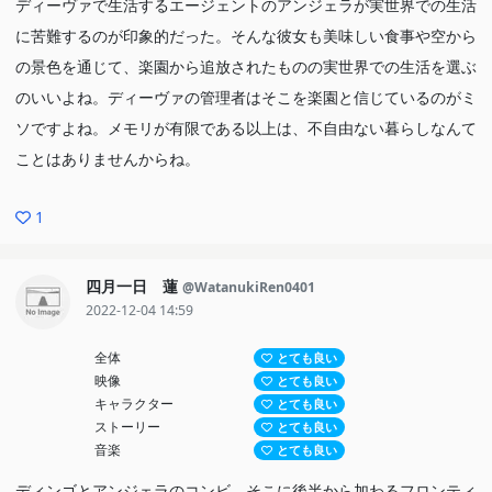
ディーヴァで生活するエージェントのアンジェラが実世界での生活
に苦難するのが印象的だった。そんな彼女も美味しい食事や空から
の景色を通じて、楽園から追放されたものの実世界での生活を選ぶ
のいいよね。ディーヴァの管理者はそこを楽園と信じているのがミ
ソですよね。メモリが有限である以上は、不自由ない暮らしなんて
ことはありませんからね。
1
四月一日 蓮
@WatanukiRen0401
2022-12-04 14:59
全体
とても良い
映像
とても良い
キャラクター
とても良い
ストーリー
とても良い
音楽
とても良い
ディンゴとアンジェラのコンビ、そこに後半から加わるフロンティ