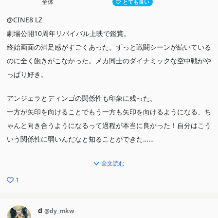
全体
とても良い
@CINE8 LZ
劇場公開10周年リバイバル上映で鑑賞。
終始画面の満足感がすごくあった。ずっと戦闘シーンが続いている
のに全く飽きがこなかった。メカ同士のダイナミックな空中戦がや
っぱり好き。
アンジェラとディンゴの関係性も印象に残った。
一方が矢印を向けることでもう一方も矢印を向けるようになる、ち
ゃんと向き合うようになるって過程が本当に良かった！自分はこう
いう関係性に弱いんだなと知ることができた……
エンドロール後のフロンティアセッターのおうたがなんとも良かっ
全文読む
た、、、
1
d
@dy_mkw