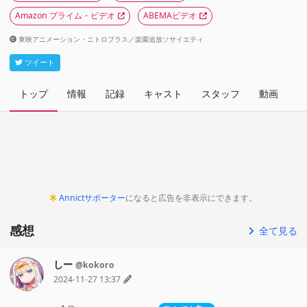
Amazon プライム・ビデオ
ABEMAビデオ
東映アニメーション・ニトロプラス／楽園追放ソサイエティ
ツイート
トップ
情報
記録
キャスト
スタッフ
動画
関
Annictサポーター
になると広告を非表示にできます。
感想
全て見る
しー
@kokoro
2024-11-27 13:37