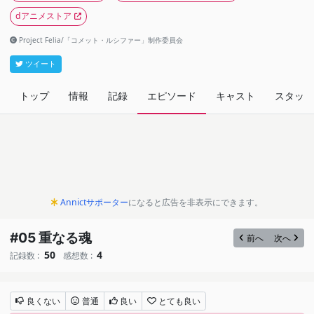
dアニメストア
Project Felia/「コメット・ルシファー」制作委員会
ツイート
トップ
情報
記録
エピソード
キャスト
スタッフ
Annictサポーター
になると広告を非表示にできます。
#05 重なる魂
前へ
次へ
50
4
記録数 :
感想数 :
良くない
普通
良い
とても良い