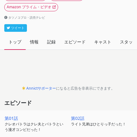
Amazon プライム・ビデオ
タツノコプロ・読売テレビ
ツイート
トップ
情報
記録
エピソード
キャスト
スタッフ
Annictサポーター
になると広告を非表示にできます。
エピソード
第01話
第02話
クレオパトラはクレ夫とパトラとい
ライト兄弟はひとりっ子だった！
う漫才コンビだった！