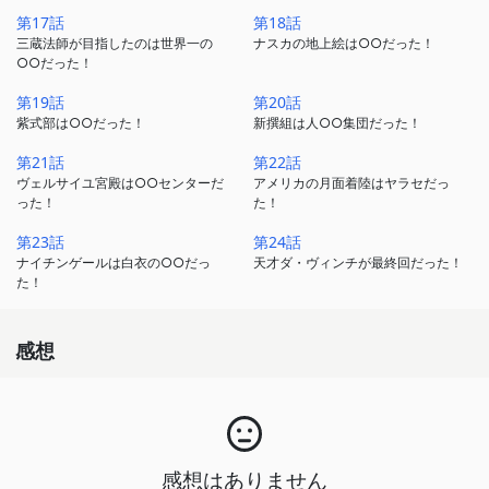
第17話
第18話
三蔵法師が目指したのは世界一の
ナスカの地上絵は○○だった！
○○だった！
第19話
第20話
紫式部は○○だった！
新撰組は人○○集団だった！
第21話
第22話
ヴェルサイユ宮殿は○○センターだ
アメリカの月面着陸はヤラセだっ
った！
た！
第23話
第24話
ナイチンゲールは白衣の○○だっ
天才ダ・ヴィンチが最終回だった！
た！
感想
感想はありません