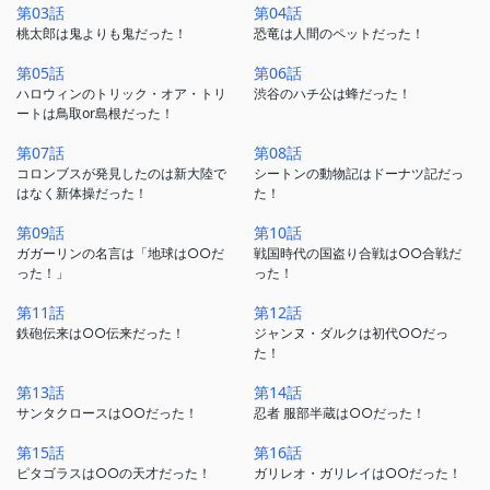
第03話
第04話
桃太郎は鬼よりも鬼だった！
恐竜は人間のペットだった！
第05話
第06話
ハロウィンのトリック・オア・トリ
渋谷のハチ公は蜂だった！
ートは鳥取or島根だった！
第07話
第08話
コロンブスが発見したのは新大陸で
シートンの動物記はドーナツ記だっ
はなく新体操だった！
た！
第09話
第10話
ガガーリンの名言は「地球は○○だ
戦国時代の国盗り合戦は○○合戦だ
った！」
った！
第11話
第12話
鉄砲伝来は○○伝来だった！
ジャンヌ・ダルクは初代○○だっ
た！
第13話
第14話
サンタクロースは○○だった！
忍者 服部半蔵は○○だった！
第15話
第16話
ピタゴラスは○○の天才だった！
ガリレオ・ガリレイは○○だった！