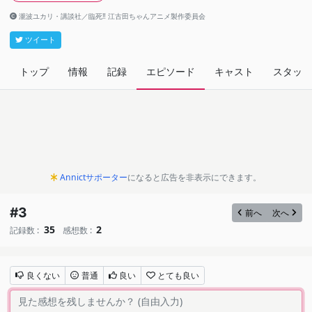
瀧波ユカリ・講談社／臨死‼ 江古田ちゃんアニメ製作委員会
ツイート
トップ
情報
記録
エピソード
キャスト
スタッフ
Annictサポーター
になると広告を非表示にできます。
#3
前へ
次へ
35
2
記録数 :
感想数 :
良くない
普通
良い
とても良い