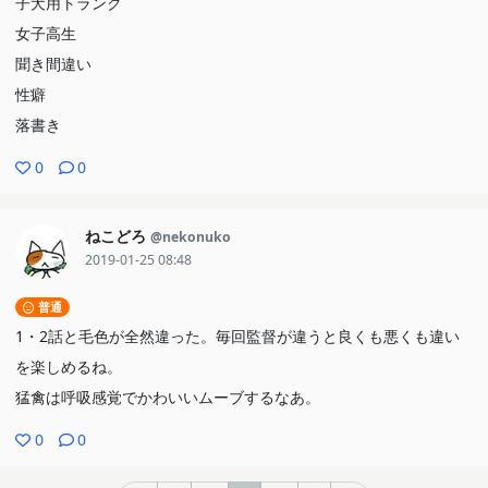
子犬用トランク
女子高生
聞き間違い
性癖
落書き
0
0
ねこどろ
@nekonuko
2019-01-25 08:48
普通
1・2話と毛色が全然違った。毎回監督が違うと良くも悪くも違い
を楽しめるね。
猛禽は呼吸感覚でかわいいムーブするなあ。
0
0