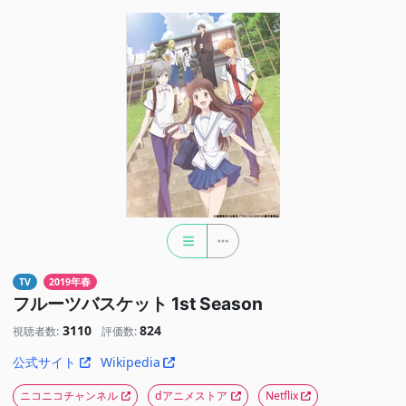
TV
2019年春
フルーツバスケット 1st Season
3110
824
視聴者数:
評価数:
公式サイト
Wikipedia
ニコニコチャンネル
dアニメストア
Netflix