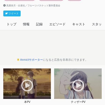
高屋奈月・白泉社／フルーツバスケット製作委員会
ツイート
トップ
情報
記録
エピソード
キャスト
スタッフ
Annictサポーター
になると広告を非表示にできます。
本PV
ティザーPV