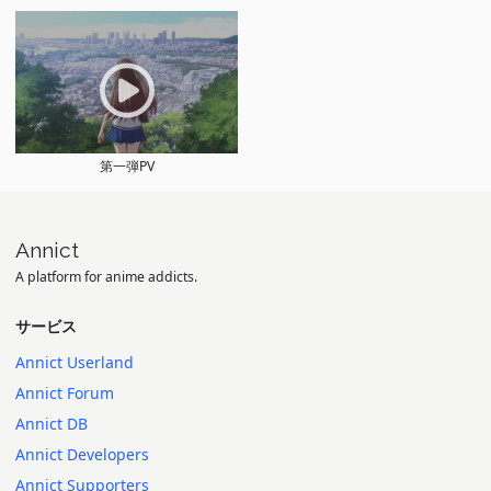
第一弾PV
Annict
A platform for anime addicts.
サービス
Annict Userland
Annict Forum
Annict DB
Annict Developers
Annict Supporters