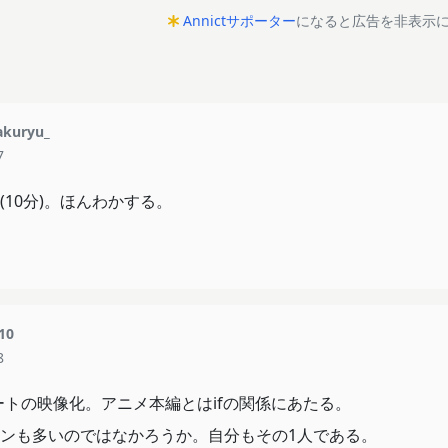
Annictサポーター
になると広告を非表示
kuryu_
7
10分)。ほんわかする。
10
8
ートの映像化。アニメ本編とはifの関係にあたる。
ンも多いのではなかろうか。自分もその1人である。