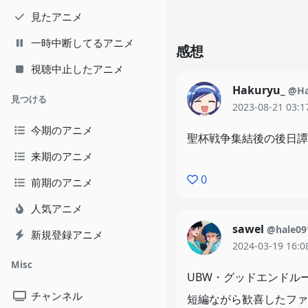
見たアニメ
一時中断してるアニメ
感想
視聴中止したアニメ
Hakuryu_
@Ha
見つける
2023-08-21 03:1
今期のアニメ
聖杯戦争集結後の後日譚(
来期のアニメ
0
前期のアニメ
人気アニメ
sawel
@hale09
新規登録アニメ
2024-03-19 16:0
Misc
UBW・グッドエンドル
チャンネル
短編ながら歓喜したファ