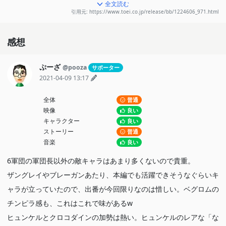
魂を取り戻さなければ彼女は死んでしまう。人質となったマァムを
全文読む
引用元: https://www.toei.co.jp/release/bb/1224606_971.html
助けるため、ダイたちは決戦に臨む。しかし、その裏にはガルヴァ
スの狡猾な作戦があった…。
感想
ぷーざ
@pooza
サポーター
2021-04-09 13:17
全体
普通
映像
良い
キャラクター
良い
ストーリー
普通
音楽
良い
6軍団の軍団長以外の敵キャラはあまり多くないので貴重。
ザングレイやブレーガンあたり、本編でも活躍できそうなぐらいキ
ャラが立っていたので、出番が今回限りなのは惜しい。ベグロムの
チンピラ感も、これはこれで味があるw
ヒュンケルとクロコダインの加勢は熱い。ヒュンケルのレアな「な