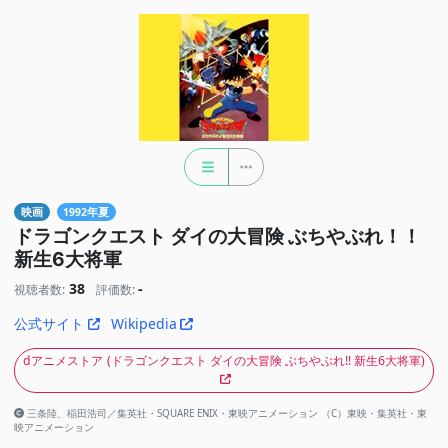
映画
1992年夏
ドラゴンクエスト ダイの大冒険 ぶちやぶれ！！
新生6大将軍
38
-
視聴者数:
評価数:
公式サイト
Wikipedia
dアニメストア
(ドラゴンクエスト ダイの大冒険 ぶちやぶれ!! 新生6大将軍)
三条陸、稲田浩司／集英社・SQUARE ENIX・東映アニメーション （C）東映・集英社・東
映アニメーション