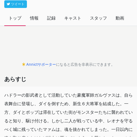
ツイート
トップ
情報
記録
キャスト
スタッフ
動画
関
Annictサポーター
になると広告を非表示にできます。
あらすじ
ハドラーの影武者として活動していた豪魔軍師ガルヴァスは、自ら
表舞台に登場し、ダイを倒すため、新生６大将軍を結成した。一
方、ダイとポップは滞在していた街がモンスターたちに襲われてい
ると知り、駆け付ける。しかし二人が戦っている中、レオナを守る
べく城に残っていたマァムは、魂を抜かれてしまった。一日以内に