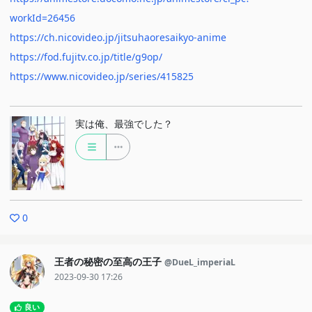
workId=26456
https://ch.nicovideo.jp/jitsuhaoresaikyo-anime
https://fod.fujitv.co.jp/title/g9op/
https://www.nicovideo.jp/series/415825
実は俺、最強でした？
0
王者の秘密の至高の王子
@DueL_imperiaL
2023-09-30 17:26
良い