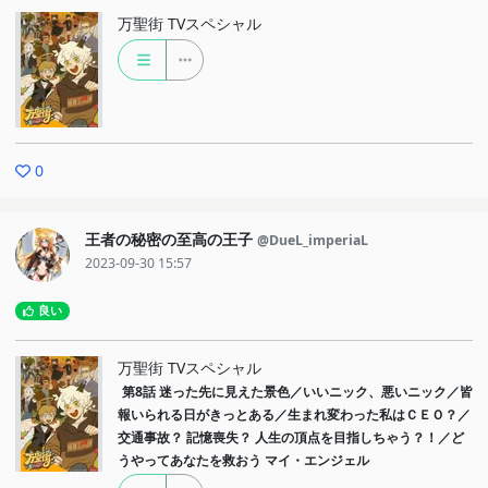
万聖街 TVスペシャル
0
王者の秘密の至高の王子
@DueL_imperiaL
2023-09-30 15:57
良い
万聖街 TVスペシャル
第8話
迷った先に見えた景色／いいニック、悪いニック／皆
報いられる日がきっとある／生まれ変わった私はＣＥＯ？／
交通事故？ 記憶喪失？ 人生の頂点を目指しちゃう？！／ど
うやってあなたを救おう マイ・エンジェル