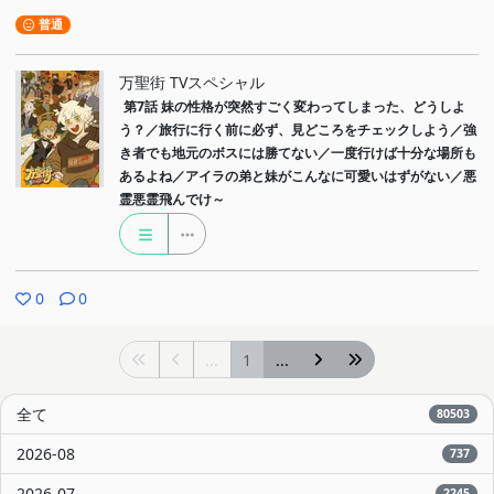
普通
万聖街 TVスペシャル
第7話
妹の性格が突然すごく変わってしまった、どうしよ
う？／旅行に行く前に必ず、見どころをチェックしよう／強
き者でも地元のボスには勝てない／一度行けば十分な場所も
あるよね／アイラの弟と妹がこんなに可愛いはずがない／悪
霊悪霊飛んでけ～
0
0
...
1
...
全て
80503
2026-08
737
2026-07
2245