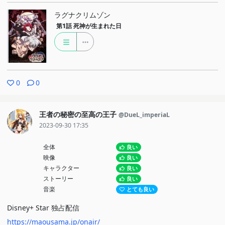
ラグナクリムゾン
第1話
死神が生まれた日
0
0
王者の秘密の至高の王子
@DueL_imperiaL
2023-09-30 17:35
全体
良い
映像
良い
キャラクター
良い
ストーリー
良い
音楽
とても良い
Disney+ Star 独占配信
https://maousama.jp/onair/