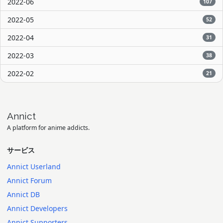
2022-06
107
2022-05
52
2022-04
31
2022-03
38
2022-02
21
Annict
A platform for anime addicts.
サービス
Annict Userland
Annict Forum
Annict DB
Annict Developers
Annict Supporters