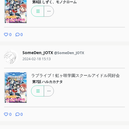
第8話
しずく、モノクローム
0
0
SomeDen_JOTX
@SomeDen_JOTX
2024-02-18 15:13
ラブライブ！虹ヶ咲学園スクールアイドル同好会
第7話
ハルカカナタ
0
0