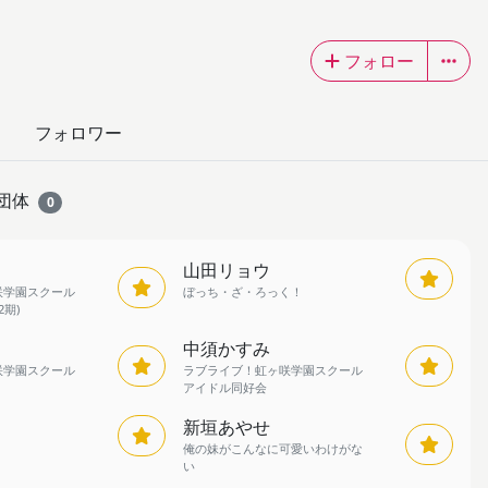
フォロー
フォロワー
団体
0
山田リョウ
咲学園スクール
ぼっち・ざ・ろっく！
2期)
中須かすみ
咲学園スクール
ラブライブ！虹ヶ咲学園スクール
アイドル同好会
新垣あやせ
俺の妹がこんなに可愛いわけがな
い