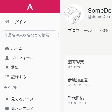
SomeDe
@SomeDen_
ログイン
プロフィール
記録
ホーム
プロフィール
酒寄彩葉
通知
超かぐや姫！
記録する
伊地知虹夏
ぼっち・ざ・ろっく！
ライブラリ
千代田桃
見てるアニメ
まちカドまぞく
見たいアニメ