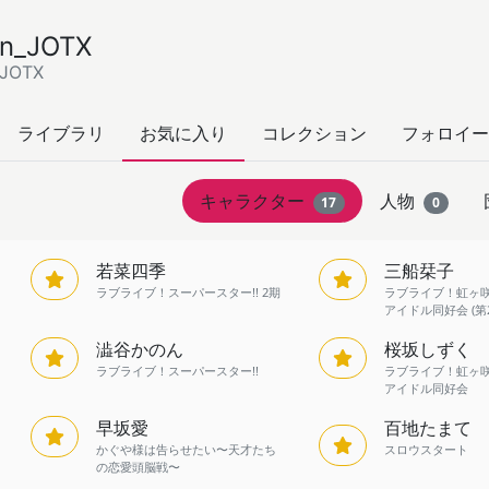
n_JOTX
JOTX
ライブラリ
お気に入り
コレクション
フォロイー
キャラクター
人物
17
0
若菜四季
三船栞子
ラブライブ！スーパースター!! 2期
ラブライブ！虹ヶ
アイドル同好会 (第
澁谷かのん
桜坂しずく
ラブライブ！スーパースター!!
ラブライブ！虹ヶ
アイドル同好会
早坂愛
百地たまて
かぐや様は告らせたい〜天才たち
スロウスタート
の恋愛頭脳戦〜