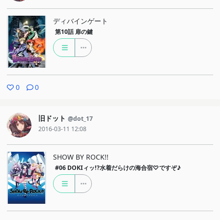
ディバインゲート
第10話
扉の鍵
0
0
旧ドット
@dot_17
2016-03-11 12:08
SHOW BY ROCK!!
#06
DOKIィッ!?水着だらけの海合宿♡ですぞ♪