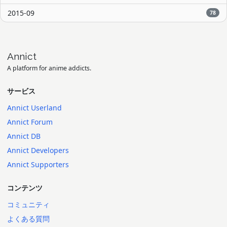
2015-09
78
Annict
A platform for anime addicts.
サービス
Annict Userland
Annict Forum
Annict DB
Annict Developers
Annict Supporters
コンテンツ
コミュニティ
よくある質問