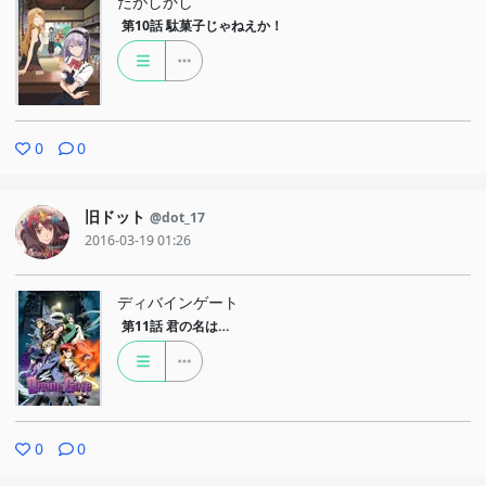
だがしかし
第10話
駄菓子じゃねえか！
0
0
旧ドット
@dot_17
2016-03-19 01:26
ディバインゲート
第11話
君の名は…
0
0