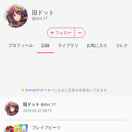
旧ドット
@dot_17
フォロー
プロフィール
記録
ライブラリ
お気に入り
コレクシ
Annictサポーター
になると広告を非表示にできます。
旧ドット
@dot_17
2016-03-27 00:17
ブレイブビーツ