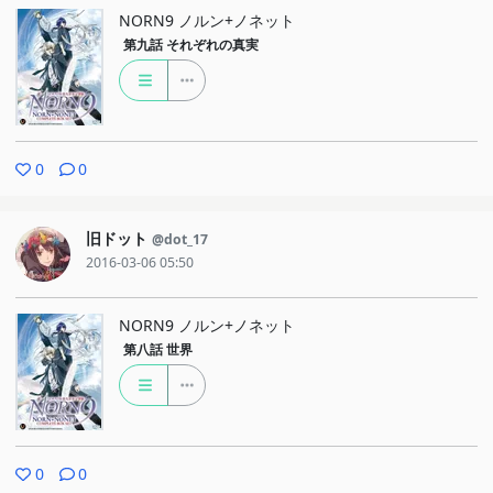
NORN9 ノルン+ノネット
第九話
それぞれの真実
0
0
旧ドット
@dot_17
2016-03-06 05:50
NORN9 ノルン+ノネット
第八話
世界
0
0