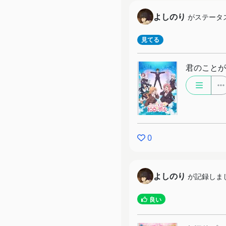
よしのり
がステータ
見てる
君のことが
0
よしのり
が記録しま
良い