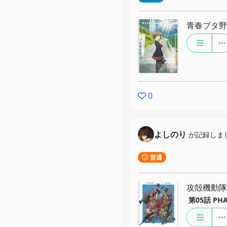
青春ブタ野
0
よしのり
が記録しま
普通
攻殻機動隊 TH
第05話
PH