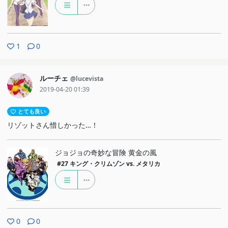
1
0
ルーチェ
@lucevista
2019-04-20 01:39
とても良い
リゾットさん惜しかった…！
ジョジョの奇妙な冒険 黄金の風
#27
キング・クリムゾン vs. メタリカ
0
0