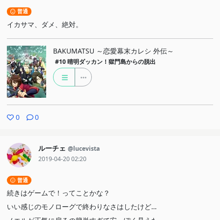
普通
イカサマ、ダメ、絶対。
BAKUMATSU ～恋愛幕末カレシ 外伝～
#10
晴明ダッカン！獄門島からの脱出
0
0
ルーチェ
@lucevista
2019-04-20 02:20
普通
続きはゲームで！ってことかな？
いい感じのモノローグで終わりなさはしたけど…