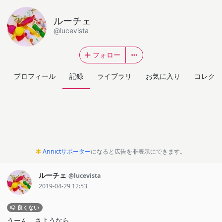
ルーチェ
@lucevista
フォロー
プロフィール
記録
ライブラリ
お気に入り
コレクシ
Annictサポーター
になると広告を非表示にできます。
ルーチェ
@lucevista
2019-04-29 12:53
良くない
うーん、さようなら