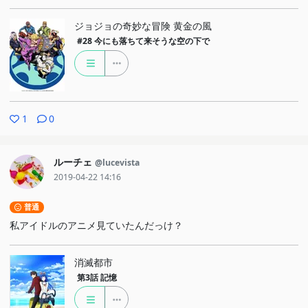
ジョジョの奇妙な冒険 黄金の風
#28
今にも落ちて来そうな空の下で
1
0
ルーチェ
@lucevista
2019-04-22 14:16
普通
私アイドルのアニメ見ていたんだっけ？
消滅都市
第3話
記憶