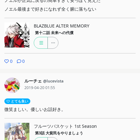
ノエルが正気に戻るの簡単すぎて安っぽく見えた
ノエル最後まで好きになれず全く腑に落ちない
BLAZBLUE ALTER MEMORY
第十二話
未来への代償
0
0
ルーチェ
@lucevista
2019-04-20 01:55
とても良い
微笑ましい。優しいお話好き。
フルーツバスケット 1st Season
第3話
大貧民をやりましょう