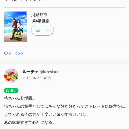
消滅都市
第4話
疑惑
0
0
ルーチェ
@lucevista
2019-04-27 14:06
良い
猪ちゃん登場回。
猫ちゃんの相手としてはあんな好き好きってストレートに好意を伝
えてくれる子の方が丁度いい気がするけどね。
あの家脆すぎて心配になる。