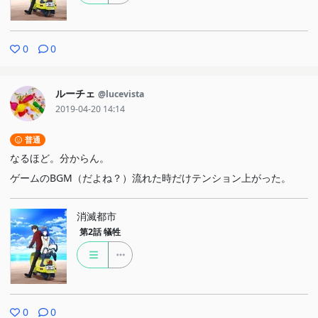
0
0
ルーチェ
@lucevista
2019-04-20 14:14
普通
なるほど。分からん。
ゲームのBGM（だよね？）流れた時だけテンション上がった。
消滅都市
第2話
犠牲
0
0