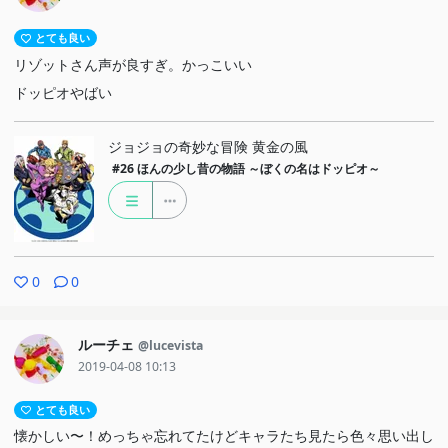
とても良い
リゾットさん声が良すぎ。かっこいい
ドッピオやばい
ジョジョの奇妙な冒険 黄金の風
#26
ほんの少し昔の物語 ～ぼくの名はドッピオ～
0
0
ルーチェ
@lucevista
2019-04-08 10:13
とても良い
懐かしい〜！めっちゃ忘れてたけどキャラたち見たら色々思い出し