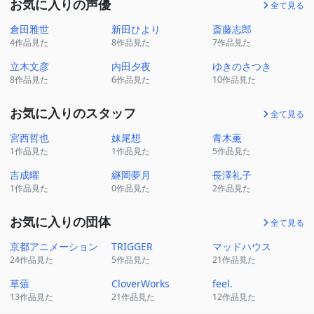
お気に入りの声優
全て見る
倉田雅世
新田ひより
斎藤志郎
4作品見た
8作品見た
7作品見た
立木文彦
内田夕夜
ゆきのさつき
8作品見た
6作品見た
10作品見た
お気に入りのスタッフ
全て見る
宮西哲也
妹尾想
青木薫
1作品見た
1作品見た
5作品見た
吉成曜
継岡夢月
長澤礼子
1作品見た
0作品見た
2作品見た
お気に入りの団体
全て見る
京都アニメーション
TRIGGER
マッドハウス
24作品見た
5作品見た
21作品見た
草薙
CloverWorks
feel.
13作品見た
21作品見た
12作品見た