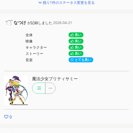
残り1件のステータス変更を見る
なつけ
が記録しました
2026-04-21
全体
良い
映像
良い
キャラクター
良い
ストーリー
良い
音楽
とても良い
魔法少女プリティサミー
0