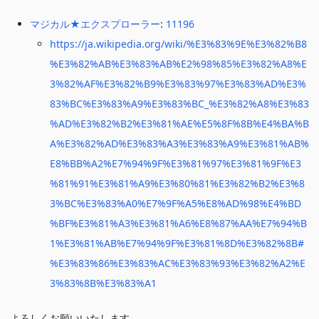
マジカル★エクスプローラー
:
11196
https://ja.wikipedia.org/wiki/%E3%83%9E%E3%82%B8
%E3%82%AB%E3%83%AB%E2%98%85%E3%82%A8%E
3%82%AF%E3%82%B9%E3%83%97%E3%83%AD%E3%
83%BC%E3%83%A9%E3%83%BC_%E3%82%A8%E3%83
%AD%E3%82%B2%E3%81%AE%E5%8F%8B%E4%BA%B
A%E3%82%AD%E3%83%A3%E3%83%A9%E3%81%AB%
E8%BB%A2%E7%94%9F%E3%81%97%E3%81%9F%E3
%81%91%E3%81%A9%E3%80%81%E3%82%B2%E3%8
3%BC%E3%83%A0%E7%9F%A5%E8%AD%98%E4%BD
%BF%E3%81%A3%E3%81%A6%E8%87%AA%E7%94%B
1%E3%81%AB%E7%94%9F%E3%81%8D%E3%82%8B#
%E3%83%86%E3%83%AC%E3%83%93%E3%82%A2%E
3%83%8B%E3%83%A1
よろしくお願いいたします。