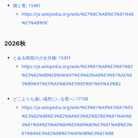
猫と竜
:
15481
https://ja.wikipedia.org/wiki/%E7%8C%AB%E3%81%A8
%E7%AB%9C
2026秋
とある暗部の少女共棲
:
15391
https://ja.wikipedia.org/wiki/%E3%81%A8%E3%81%82
%E3%82%8B%E6%9A%97%E9%83%A8%E3%81%AE%E
5%B0%91%E5%A5%B3%E5%85%B1%E6%A3%B2
どこよりも遠い場所にいる君へ
:
17108
https://ja.wikipedia.org/wiki/%E3%81%A9%E3%81%93
%E3%82%88%E3%82%8A%E3%82%82%E9%81%A0%E
3%81%84%E5%A0%B4%E6%89%80%E3%81%AB%E3%
81%84%E3%82%8B%E5%90%9B%E3%81%B8