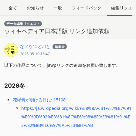
全て
お知らせ
一般
フィードバック
編集リクエ
データ編集リクエスト
ウィキペディア日本語版 リンク追加依頼
なノな15どバと
編集者
2026-05-10 15:47
以下の作品について、jawpリンクの追加をお願い致します。
2026冬
花緑青が明ける日に
:
15108
https://ja.wikipedia.org/wiki/%E8%8A%B1%E7%B7%91
%E9%9D%92%E3%81%8C%E6%98%8E%E3%81%91%E
3%82%8B%E6%97%A5%E3%81%AB