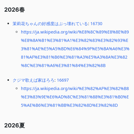
2026春
茉莉花ちゃんの好感度はぶっ壊れている
:
16730
https://ja.wikipedia.org/wiki/%E8%8C%89%E8%8E%89
%E8%8A%B1%E3%81%A1%E3%82%83%E3%82%93%E
3%81%AE%E5%A5%BD%E6%84%9F%E5%BA%A6%E3%
81%AF%E3%81%B6%E3%81%A3%E5%A3%8A%E3%82
%8C%E3%81%A6%E3%81%84%E3%82%8B
クジマ歌えば家ほろろ
:
16697
https://ja.wikipedia.org/wiki/%E3%82%AF%E3%82%B8
%E3%83%9E%E6%AD%8C%E3%81%88%E3%81%B0%E
5%AE%B6%E3%81%BB%E3%82%8D%E3%82%8D
2026夏