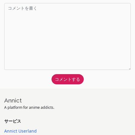
Annict
A platform for anime addicts.
サービス
Annict Userland