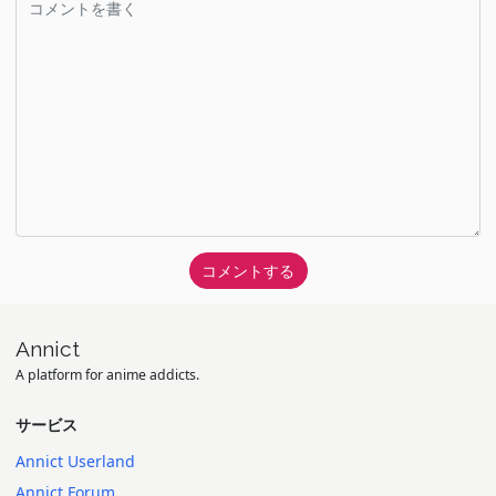
Annict
A platform for anime addicts.
サービス
Annict Userland
Annict Forum