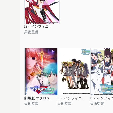
IS＜インフィニット・ストラトス＞2
美術監督
劇場版 マクロスF 恋離飛翼～サヨナラノツバサ～
IS＜インフィニット・ストラトス＞アンコール 恋に焦がれる六重奏
美術監督
美術監督
美術監督