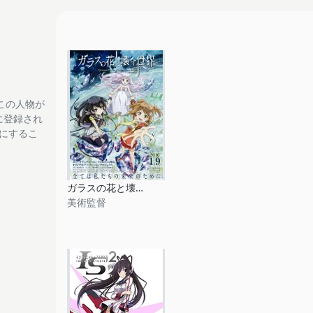
この人物が
tに登録され
フにするこ
ガラスの花と壊す世界
美術監督