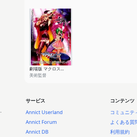
劇場版 マクロスF 虚空歌姫～イツワリノウタヒメ～
美術監督
サービス
コンテンツ
.
Annict Userland
コミュニテ
Annict Forum
よくある質
Annict DB
利用規約