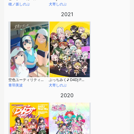
穂ノ坂しのぶ
犬寄しのぶ
2021
空色ユーティリティ（ショートアニメ）
ぷっちみく♪ D4DJ Petit Mix
青羽美波
犬寄しのぶ
2020