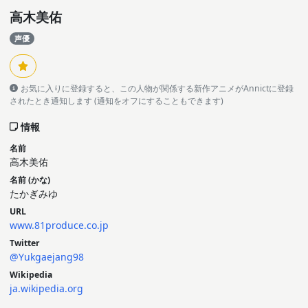
高木美佑
声優
お気に入りに登録すると、この人物が関係する新作アニメがAnnictに登録
されたとき通知します (通知をオフにすることもできます)
情報
名前
高木美佑
名前 (かな)
たかぎみゆ
URL
www.81produce.co.jp
Twitter
@Yukgaejang98
Wikipedia
ja.wikipedia.org