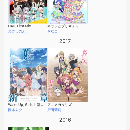
D4DJ First Mix
キラッとプリ☆チャン シーズン3
犬寄しのぶ
きなこ
2017
Wake Up, Girls！ 新章
アニメガタリズ
岡本未夕
戸田茉莉
2016