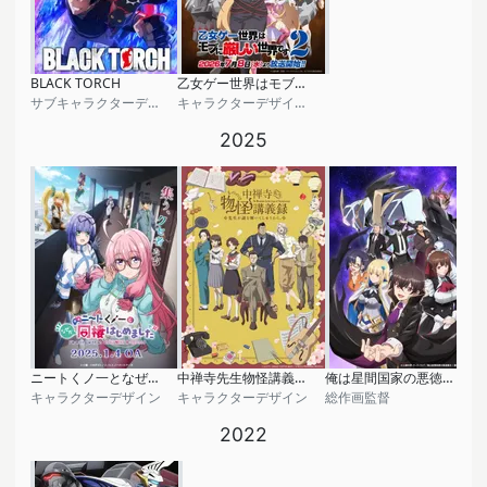
BLACK TORCH
乙女ゲー世界はモブに厳しい世界です2
サブキャラクターデザイン
キャラクターデザイン, 総作画監督
2025
ニートくノ一となぜか同棲はじめました
中禅寺先生物怪講義録 先生が謎を解いてしまうから。
俺は星間国家の悪徳領主！
キャラクターデザイン
キャラクターデザイン
総作画監督
2022