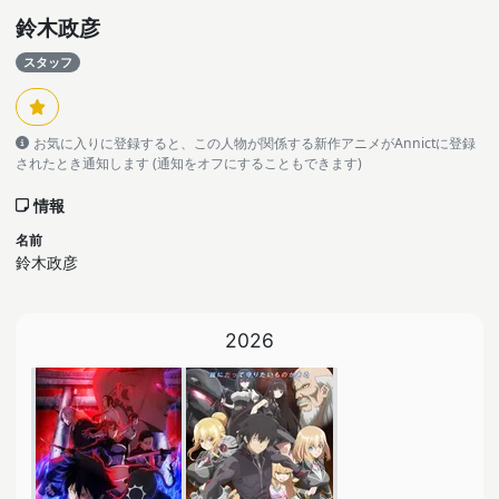
鈴木政彦
スタッフ
お気に入りに登録すると、この人物が関係する新作アニメがAnnictに登録
されたとき通知します (通知をオフにすることもできます)
情報
名前
鈴木政彦
2026