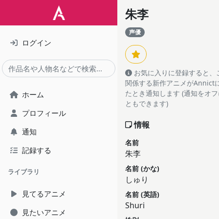
朱李
声優
ログイン
お気に入りに登録すると、
関係する新作アニメがAnnic
たとき通知します (通知をオ
ホーム
ともできます)
プロフィール
情報
通知
名前
記録する
朱李
名前 (かな)
ライブラリ
しゅり
見てるアニメ
名前 (英語)
Shuri
見たいアニメ