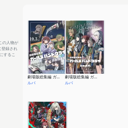
この人物が
tに登録され
フにするこ
劇場版総集編 ガールズバンドクライ 青春狂走曲
劇場版総集編 ガールズバンドクライ なぁ、未来。
ルパ
ルパ