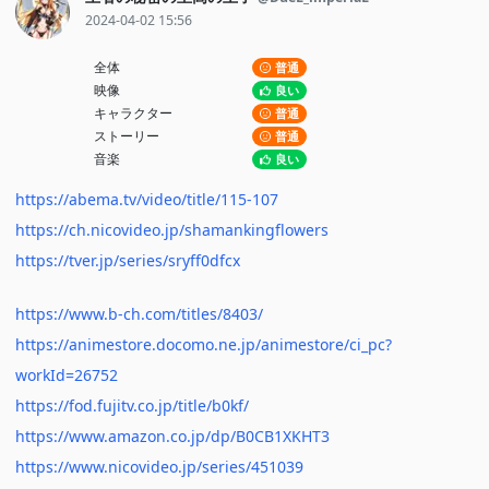
2024-04-02 15:56
全体
普通
映像
良い
キャラクター
普通
ストーリー
普通
音楽
良い
https://abema.tv/video/title/115-107
https://ch.nicovideo.jp/shamankingflowers
https://tver.jp/series/sryff0dfcx
https://www.b-ch.com/titles/8403/
https://animestore.docomo.ne.jp/animestore/ci_pc?
workId=26752
https://fod.fujitv.co.jp/title/b0kf/
https://www.amazon.co.jp/dp/B0CB1XKHT3
https://www.nicovideo.jp/series/451039