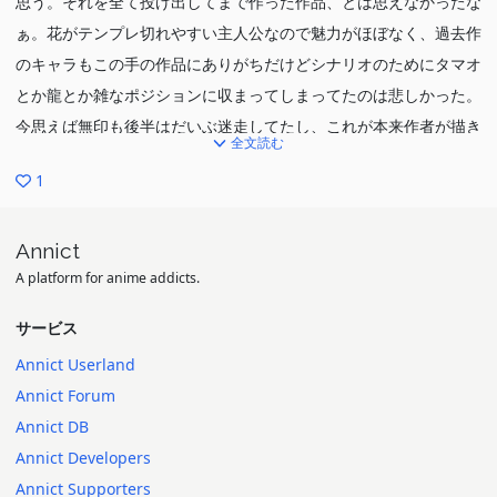
思う。それを全て投げ出してまで作った作品、とは思えなかったな
ぁ。花がテンプレ切れやすい主人公なので魅力がほぼなく、過去作
のキャラもこの手の作品にありがちだけどシナリオのためにタマオ
とか龍とか雑なポジションに収まってしまってたのは悲しかった。
今思えば無印も後半はだいぶ迷走してたし、これが本来作者が描き
全文読む
たかったことなのかな…とも思う。最終回で語ってたけど花の境遇
1
の地獄っぷりには多少同情の余地はある...のかな？？？もうわかん
ねえや。
Annict
次世代の物語系の成功例は現れるのだろうか
A platform for anime addicts.
サービス
Annict Userland
Annict Forum
Annict DB
Annict Developers
Annict Supporters