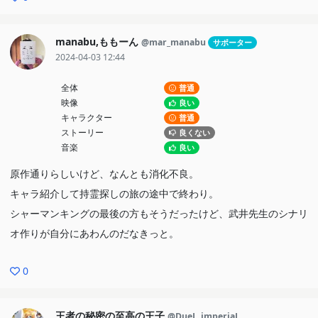
manabu,ももーん
@mar_manabu
サポーター
2024-04-03 12:44
全体
普通
映像
良い
キャラクター
普通
ストーリー
良くない
音楽
良い
原作通りらしいけど、なんとも消化不良。
キャラ紹介して持霊探しの旅の途中で終わり。
シャーマンキングの最後の方もそうだったけど、武井先生のシナリ
オ作りが自分にあわんのだなきっと。
0
王者の秘密の至高の王子
@DueL_imperiaL