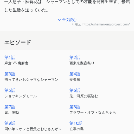
一人息子・麻倉花は、シャーマンとしての才能を発揮出来ず、鬱屈
した生活を送っていた。
全文読む
その花の前に、もうひとつの麻倉家を名乗る二人が現れ…。
引用元: https://shamanking-project.com/
次世代シャーマン達の物語が幕を開ける！
エピソード
第1話
第2話
麻倉 VS 裏麻倉
西東京擬音祭り
第3話
第4話
帰ってきたおシャマなシャーマン
喪失感
第5話
第6話
ショッキングモール
鬼、河原に寝込む
第7話
第8話
鬼、鳴動
フラワー・オブ・なんちゃら
第9話
第10話
同い年～オレと親父とおじさんが～
亡零の島