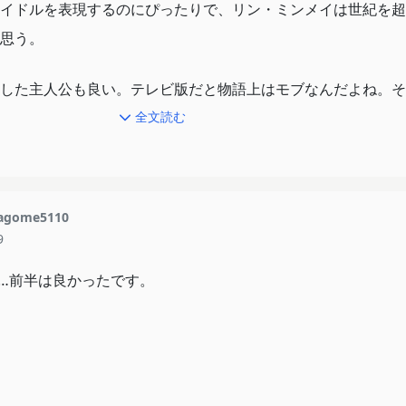
イドルを表現するのにぴったりで、リン・ミンメイは世紀を超
思う。
した主人公も良い。テレビ版だと物語上はモブなんだよね。そ
白い。
全文読む
話「愛は流れる」です。
開します。作画も良好！
agome5110
す。
9
気が出たので伸ばしたけど、話は終わっている。だから、戦後
…前半は良かったです。
感じしますよ。