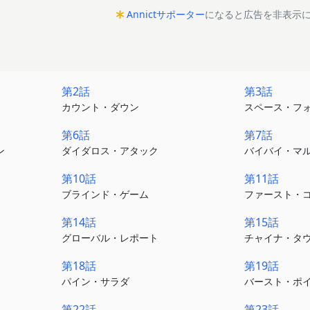
Annictサポーター
になると広告を非表示
第2話
第3話
カウント・ダウン
スペース・フ
第6話
第7話
ン
ダイダロス・アタック
バイバイ・マ
第10話
第11話
ブラインド・ゲーム
ファースト・
第14話
第15話
グローバル・レポート
チャイナ・タ
第18話
第19話
パイン・サラダ
バースト・ポ
第22話
第23話