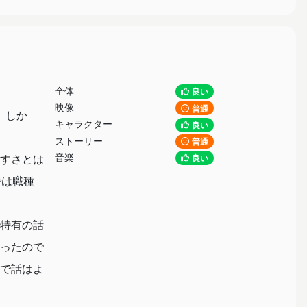
全体
良い
映像
普通
。しか
キャラクター
良い
ストーリー
普通
音楽
すさとは
良い
では職種
特有の話
ったので
で話はよ