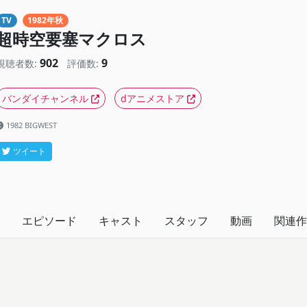
TV
1982年秋
超時空要塞マクロス
902
9
視聴者数:
評価数:
バンダイチャンネル
dアニメストア
1982 BIGWEST
ツイート
エピソード
キャスト
スタッフ
動画
関連作