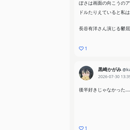
ぽさは画面の向こうのア
ドルたりえていると私は
長谷有洋さん演じる鬱屈
ットを当てたところが面
1
是非観てほしいのは27
映画版よりカッコいい展
黒崎かがみ
@k
これが事実上の最終回で
2026-07-30 13:3
後半は戦後処理です。人
後半好きじゃなかった…
ダが描かれます。異例な
1