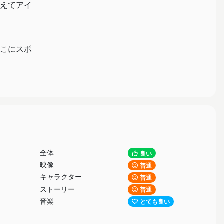
えてアイ
こにスポ
のグダグ
全体
良い
映像
普通
キャラクター
普通
ストーリー
普通
音楽
とても良い