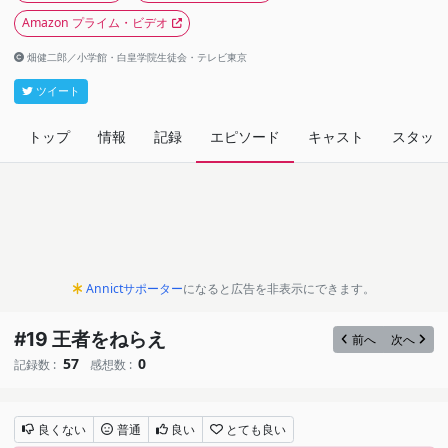
Amazon プライム・ビデオ
畑健二郎／小学館・白皇学院生徒会・テレビ東京
ツイート
トップ
情報
記録
エピソード
キャスト
スタッフ
Annictサポーター
になると広告を非表示にできます。
#19 王者をねらえ
前へ
次へ
57
0
記録数 :
感想数 :
良くない
普通
良い
とても良い