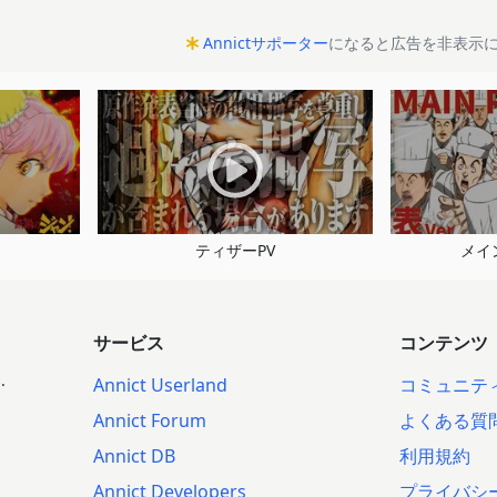
Annictサポーター
になると広告を非表示
ティザーPV
メイ
サービス
コンテンツ
.
Annict Userland
コミュニテ
Annict Forum
よくある質
Annict DB
利用規約
Annict Developers
プライバシ