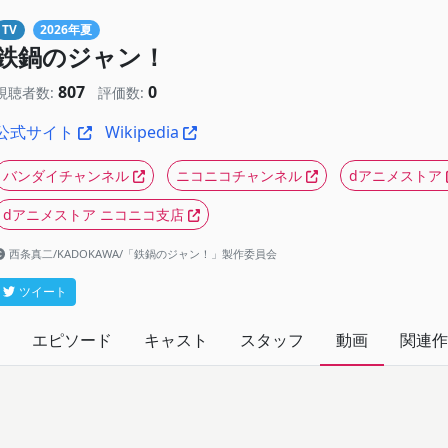
TV
2026年夏
鉄鍋のジャン！
807
0
視聴者数:
評価数:
公式サイト
Wikipedia
バンダイチャンネル
ニコニコチャンネル
dアニメストア
dアニメストア ニコニコ支店
西条真二/KADOKAWA/「鉄鍋のジャン！」製作委員会
ツイート
エピソード
キャスト
スタッフ
動画
関連作