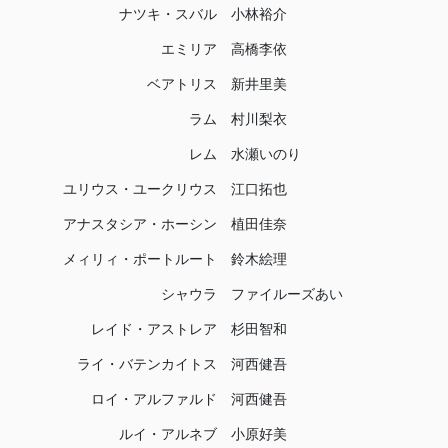
ナツキ・スバル
小林裕介
エミリア
高橋李依
ベアトリス
新井里美
ラム
村川梨衣
レム
水瀬いのり
ユリウス・ユークリウス
江口拓也
アナスタシア・ホーシン
植田佳奈
メィリィ・ポートルート
鈴木絵理
シャウラ
ファイルーズあい
レイド・アストレア
杉田智和
ライ・バテンカイトス
河西健吾
ロイ・アルファルド
河西健吾
ルイ・アルネブ
小原好美