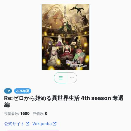
TV
2026年夏
Re:ゼロから始める異世界生活 4th season 奪還
編
1680
0
視聴者数:
評価数:
公式サイト
Wikipedia