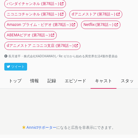
バンダイチャンネル
(第78話～)
ニコニコチャンネル
(第78話～)
dアニメストア
(第78話～)
Amazon プライム・ビデオ
(第78話～)
Netflix
(第78話～)
ABEMAビデオ
(第78話～)
dアニメストア ニコニコ支店
(第78話～)
長月達平・株式会社KADOKAWA刊／Re:ゼロから始める異世界生活4製作委員会
ツイート
トップ
情報
記録
エピソード
キャスト
スタッフ
Annictサポーター
になると広告を非表示にできます。