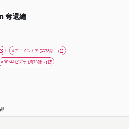
on 奪還編
dアニメストア
(第78話～)
ABEMAビデオ
(第78話～)
品