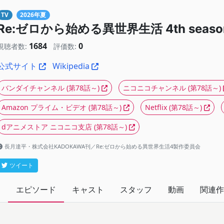
TV
2026年夏
Re:ゼロから始める異世界生活 4th seas
1684
0
視聴者数:
評価数:
公式サイト
Wikipedia
バンダイチャンネル
(第78話～)
ニコニコチャンネル
(第78話～)
Amazon プライム・ビデオ
(第78話～)
Netflix
(第78話～)
dアニメストア ニコニコ支店
(第78話～)
長月達平・株式会社KADOKAWA刊／Re:ゼロから始める異世界生活4製作委員会
ツイート
エピソード
キャスト
スタッフ
動画
関連作